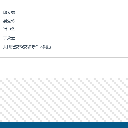
邱立强
奥爱玲
洪卫华
丁永宏
兵团纪委监委领导个人简历