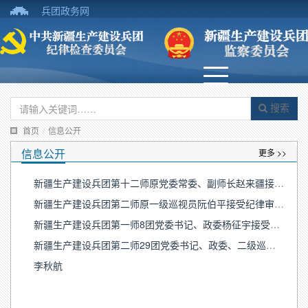
兵团政务网
搜索
首页
/
信息公开
信息公开
更多 >>
新疆生产建设兵团第十二师原党委常委、副师长赵来疆接受纪律审查和监察调查
新疆生产建设兵团第二师原一级巡视员阮伯平接受纪律审查和监察调查
新疆生产建设兵团第一师8团党委书记、政委杨征宇接受纪律审查和监察调查
新疆生产建设兵团第二师29团党委书记、政委、二级巡视员宁丰接受纪律审查和监察调查
李秋航