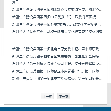
刘飞
新疆生产建设兵团第三师图木舒克市党委原常委、图木舒克市原市长姚小钦接受纪律审查和监察调查
新疆生产建设兵团第四师61团党委书记、政委肖富国接受纪律审查和监察调查
新疆生产建设兵团第一师4团党委书记、政委张学军接受纪律审查和监察调查
石河子大学党委常委、副校长魏忠接受纪律审查和监察调查
新疆生产建设兵团第十师北屯市原党委书记、第十师原政委王胜平接受纪律审查和监察调查
新疆生产建设兵团草湖项目区党委委员、副主任宋全伟接受纪律审查和监察调查
石河子大学第一附属医院原党委副书记、院长史晨辉接受纪律审查和监察调查
新疆生产建设兵团第十四师昆玉市原党委书记、第十四师原政委程广田接受纪律审查和监察调查
新疆生产建设兵团第十师北屯市党委常委、第十师副师长马金武接受纪律审查和监察调查
上一页
下一页