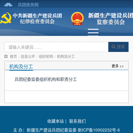
兵团政务网
搜索
首页
/
信息公开
/
组织机构
/
机构及分工
机构及分工
更多 >>
兵团纪委监委组织机构和职责分工
收藏本站
|
联系我们
主 办：新疆生产建设兵团纪委监委
新ICP备10002232号-6