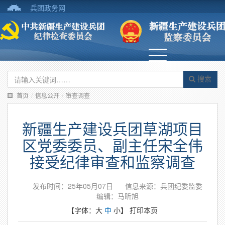
兵团政务网
搜索
首页
/
信息公开
/
审查调查
新疆生产建设兵团草湖项目
区党委委员、副主任宋全伟
接受纪律审查和监察调查
发布时间：25年05月07日
信息来源：兵团纪委监委
编辑：马昕旭
【字体：
大
中
小
】
打印本页