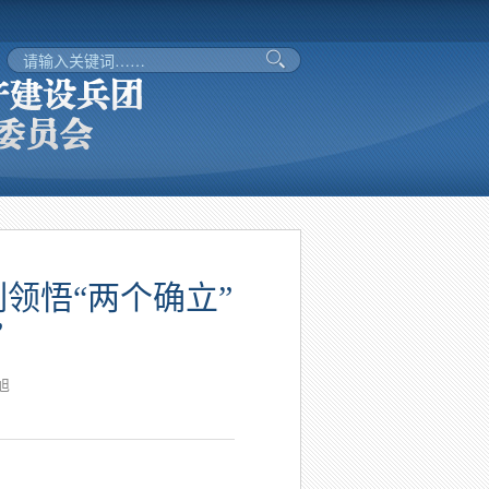
领悟“两个确立”
”
旭