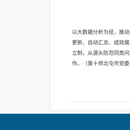
以大数据分析为径，推动
更新、自动汇总、成效展
立制，从源头防范同类问
作。（第十师北屯市党委