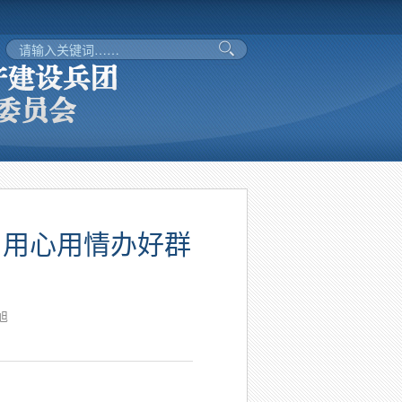
 用心用情办好群
旭