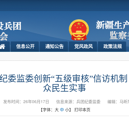
信息公开
通知公告
党风政风
政策法规
纪委监委创新“五级审核”信访机制
众民生实事
发布时间：26年06月17日
信息来源：兵团纪委监委
编辑：马昕
【字体：
大
中
小
】
打印本页