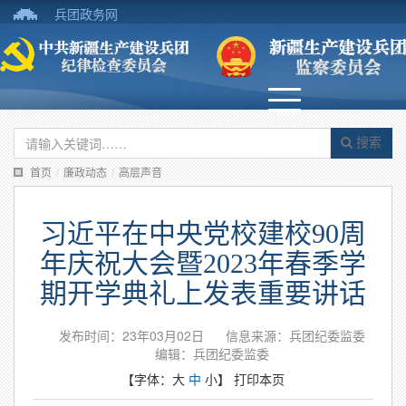
兵团政务网
搜索
首页
/
廉政动态
/
高层声音
习近平在中央党校建校90周
年庆祝大会暨2023年春季学
期开学典礼上发表重要讲话
发布时间：23年03月02日
信息来源：兵团纪委监委
编辑：兵团纪委监委
【字体：
大
中
小
】
打印本页