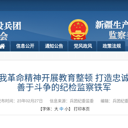
信息公开
通知公告
党风政风
政策法规
我革命精神开展教育整顿 打造忠
善于斗争的纪检监察铁军
发布时间：23年02月27日
信息来源：兵团纪委监委
编辑：兵团纪
【字体：
大
中
小
】
打印本页