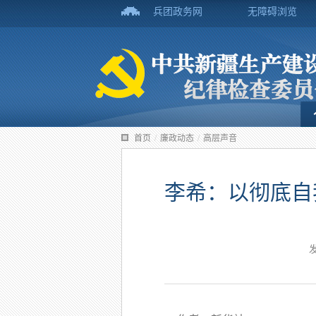
兵团政务网
无障碍浏览
首页
/
廉政动态
/
高层声音
李希：以彻底自