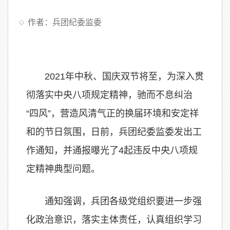
作者：兵团纪委监委
2021年中秋、国庆双节将至，为深入贯
彻落实中央八项规定精神，驰而不息纠治
“四风”，营造风清气正的换届环境和安定祥
和的节日氛围，日前，兵团纪委监委发出工
作通知，并通报曝光了4起违反中央八项规
定精神典型问题。
通知强调，兵团各级党组织要进一步强
化政治意识，落实主体责任，认真组织学习