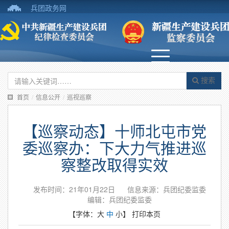
兵团政务网
搜索
首页
/
信息公开
/
巡视巡察
【巡察动态】十师北屯市党
委巡察办：下大力气推进巡
察整改取得实效
发布时间：21年01月22日
信息来源：兵团纪委监委
编辑：兵团纪委监委
【字体：
大
中
小
】
打印本页