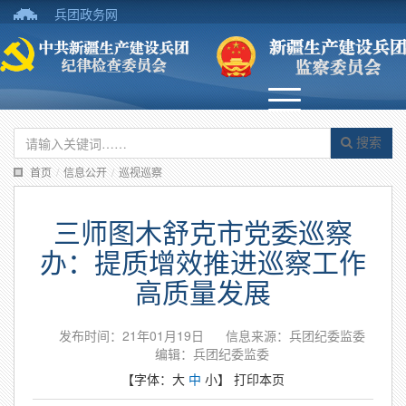
兵团政务网
搜索
首页
/
信息公开
/
巡视巡察
三师图木舒克市党委巡察
办：提质增效推进巡察工作
高质量发展
发布时间：21年01月19日
信息来源：兵团纪委监委
编辑：兵团纪委监委
【字体：
大
中
小
】
打印本页