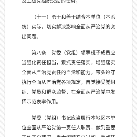
及上级党组织交给的任务；
（十一）勇于和善于结合本单位（本系
统）实际，切实解决影响全面从严治党的突
出问题。
第八条 党委（党组）领导班子成员应
当强化责任担当，狠抓责任落实，增强落实
全面从严治党责任的自觉和能力，带头遵守
执行全面从严治党各项规定，自觉接受党组
织、党员和群众监督，在全面从严治党中发
挥示范表率作用。
党委（党组）书记应当履行本地区本单
位全面从严治党第一责任人职责，做到重要