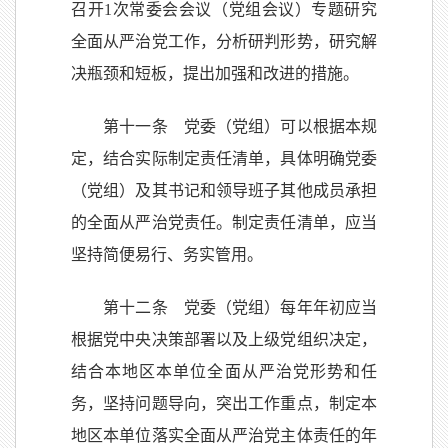
召开1次常委会会议（党组会议）专题研究
全面从严治党工作，分析研判形势，研究解
决瓶颈和短板，提出加强和改进的措施。
第十一条 党委（党组）可以根据本规
定，结合实际制定责任清单，具体明确党委
（党组）及其书记和领导班子其他成员承担
的全面从严治党责任。制定责任清单，应当
坚持简便易行、务实管用。
第十二条 党委（党组）每年年初应当
根据党中央决策部署以及上级党组织决定，
结合本地区本单位全面从严治党形势和任
务，坚持问题导向，突出工作重点，制定本
地区本单位落实全面从严治党主体责任的年