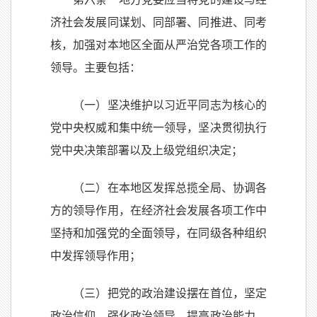
济社会发展同谋划、同部署、同推进、同考
核，加强对本地区全面从严治党各项工作的
领导。主要包括：
（一）坚决维护以习近平同志为核心的
党中央权威和集中统一领导，坚决贯彻执行
党中央决策部署以及上级党组织决定；
（二）在本地区发挥总揽全局、协调各
方的领导作用，在经济社会发展各项工作中
坚持和加强党的全面领导，在同级各种组织
中发挥领导作用；
（三）把党的政治建设摆在首位，坚定
政治信仰，强化政治领导，提高政治能力，