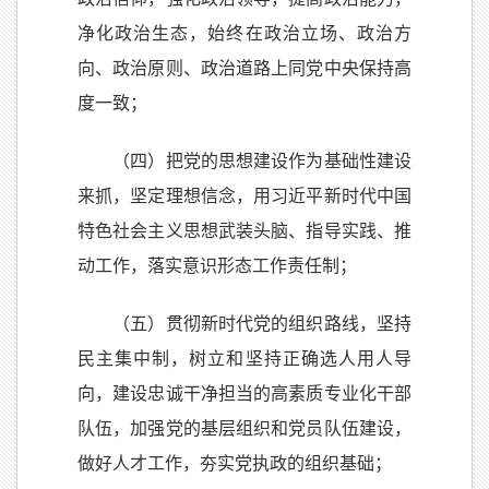
净化政治生态，始终在政治立场、政治方
向、政治原则、政治道路上同党中央保持高
度一致；
（四）把党的思想建设作为基础性建设
来抓，坚定理想信念，用习近平新时代中国
特色社会主义思想武装头脑、指导实践、推
动工作，落实意识形态工作责任制；
（五）贯彻新时代党的组织路线，坚持
民主集中制，树立和坚持正确选人用人导
向，建设忠诚干净担当的高素质专业化干部
队伍，加强党的基层组织和党员队伍建设，
做好人才工作，夯实党执政的组织基础；