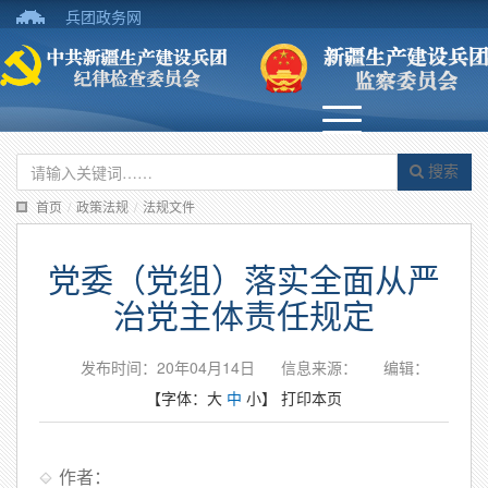
兵团政务网
搜索
首页
/
政策法规
/
法规文件
党委（党组）落实全面从严
治党主体责任规定
发布时间：20年04月14日
信息来源：
编辑：
【字体：
大
中
小
】
打印本页
作者：