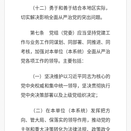
（十二）勇于和善于结合本地区实际，
切实解决影响全面从严治党的突出问题。
第七条 党组（党委）应当坚持党建工
作与业务工作同谋划、同部署、同推进、同
考核，加强对本单位（本系统）全面从严治
党各项工作的领导。主要包括：
（一）坚决维护以习近平同志为核心的
党中央权威和集中统一领导，坚决贯彻执行
党中央决策部署以及上级党组织决定；
（二）在本单位（本系统）发挥把方
向、管大局、保落实的领导作用，推动党的
主张和重大决策转化为法律法规、政策政令