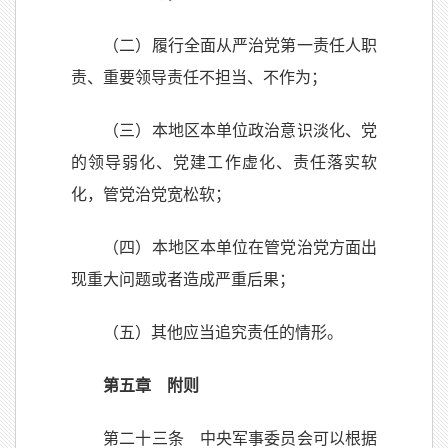
（二）履行全面从严治党第一责任人职
责、重要领导责任不担当、不作为；
（三）本地区本单位政治意识淡化、党
的领导弱化、党建工作虚化、责任落实软
化，管党治党宽松软；
（四）本地区本单位在管党治党方面出
现重大问题或者造成严重后果；
（五）其他应当追究责任的情形。
第五章 附则
第二十三条 中央军事委员会可以根据