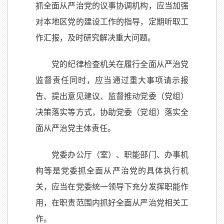
抓全面从严治党的议事协调机构，应当加强
对本地区党的建设工作的指导，定期听取工
作汇报，及时研究解决重大问题。
党的纪律检查机关在履行全面从严治党
监督责任同时，应当通过重大事项请示报
告、提出意见建议、监督推动党委（党组）
决策落实等方式，协助党委（党组）落实全
面从严治党主体责任。
党委办公厅（室）、职能部门、办事机
构等是党委抓全面从严治党的具体执行机
关，应当在党委统一领导下充分发挥职能作
用，在职责范围内抓好全面从严治党相关工
作。