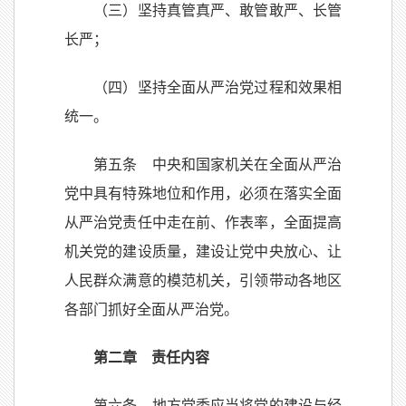
（三）坚持真管真严、敢管敢严、长管
长严；
（四）坚持全面从严治党过程和效果相
统一。
第五条 中央和国家机关在全面从严治
党中具有特殊地位和作用，必须在落实全面
从严治党责任中走在前、作表率，全面提高
机关党的建设质量，建设让党中央放心、让
人民群众满意的模范机关，引领带动各地区
各部门抓好全面从严治党。
第二章 责任内容
第六条 地方党委应当将党的建设与经