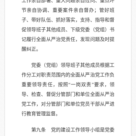
工作亲自部署、重大问题亲自过问、重点环
节亲自协调、重要案件亲自督办；管好班
子、带好队伍、抓好落实，支持、指导和督
促领导班子其他成员、下级党委（党组）书
记履行全面从严治党责任，发现问题及时提
醒纠正。
党委（党组）领导班子其他成员根据工
作分工对职责范围内的全面从严治党工作负
重要领导责任，按照“一岗双责”要求，领
导、检查、督促分管部门和单位全面从严治
党工作，对分管部门和单位党员干部从严进
行教育管理监督。
第九条 党的建设工作领导小组是党委