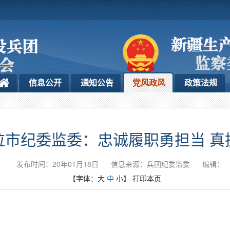
信息公开
通知公告
党风政风
政策法规
拉市纪委监委：忠诚履职勇担当 真
发布时间：20年01月18日
信息来源：兵团纪委监委
编辑：
【字体：
大
中
小
】
打印本页