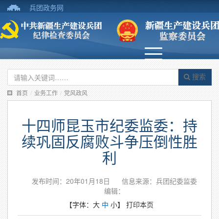
兵团政务网
搜索
首页
/
业务工作
/
党风政风
十四师昆玉市纪委监委：持
续巩固反腐败斗争压倒性胜
利
发布时间：20年01月18日
信息来源：兵团纪委监委
编辑：
【字体：
大
中
小
】
打印本页