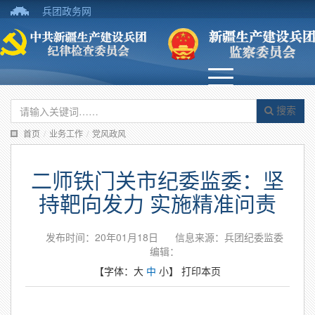
兵团政务网
搜索
首页
/
业务工作
/
党风政风
二师铁门关市纪委监委：坚
持靶向发力 实施精准问责
发布时间：20年01月18日
信息来源：兵团纪委监委
编辑：
【字体：
大
中
小
】
打印本页