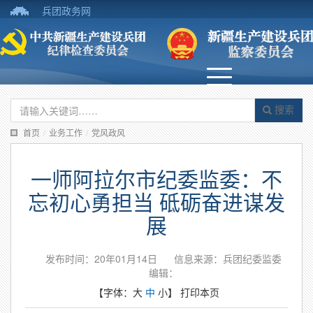
兵团政务网
搜索
首页
/
业务工作
/
党风政风
一师阿拉尔市纪委监委：不
忘初心勇担当 砥砺奋进谋发
展
发布时间：20年01月14日
信息来源：兵团纪委监委
编辑：
【字体：
大
中
小
】
打印本页