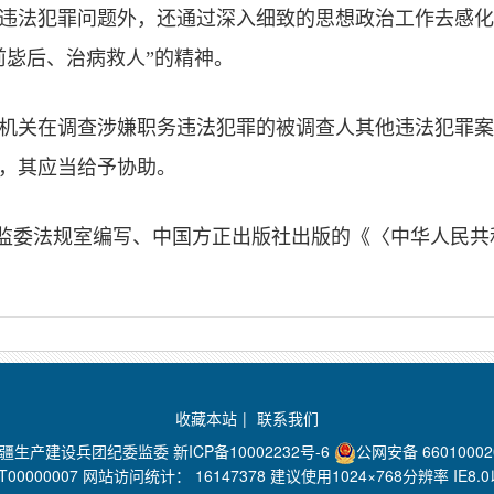
违法犯罪问题外，还通过深入细致的思想政治工作去感化
前毖后、治病救人”的精神。
机关在调查涉嫌职务违法犯罪的被调查人其他违法犯罪案
，其应当给予协助。
监委法规室编写、中国方正出版社出版的《〈中华人民共
收藏本站
|
联系我们
新疆生产建设兵团纪委监委
新ICP备10002232号-6
公网安备 66010002
00000007 网站访问统计：
16147378 建议使用1024×768分辨率 IE