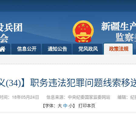
信息公开
通知公告
党风政风
政策法规
义(34)】职务违法犯罪问题线索移
时间：18年05月24日
信息来源：中央纪委国家监委网站
编辑：纪
【字体：
大
中
小
】
打印本页