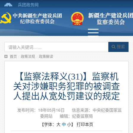
兵团政务网
搜索
首页
/
政策法规
/
政策解读
【监察法释义(31)】监察机
关对涉嫌职务犯罪的被调查
人提出从宽处罚建议的规定
发布时间：18年05月16日
信息来源：中央纪委国家监
委网站
编辑：纪委监察局
【字体：
大
中
小
】
打印本页