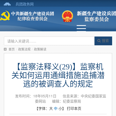
兵团政务网
搜索
首页
/
政策法规
/
政策解读
【监察法释义(29)】监察机
关如何运用通缉措施追捕潜
逃的被调查人的规定
发布时间：18年05月11日
信息来源：中央纪委国家监
委网站
编辑：纪委监察局
【字体：
大
中
小
】
打印本页