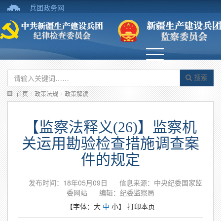
兵团政务网
搜索
首页
/
政策法规
/
政策解读
【监察法释义(26)】监察机
关运用勘验检查措施调查案
件的规定
发布时间：18年05月09日
信息来源：中央纪委国家监
委网站
编辑：纪委监察局
【字体：
大
中
小
】
打印本页