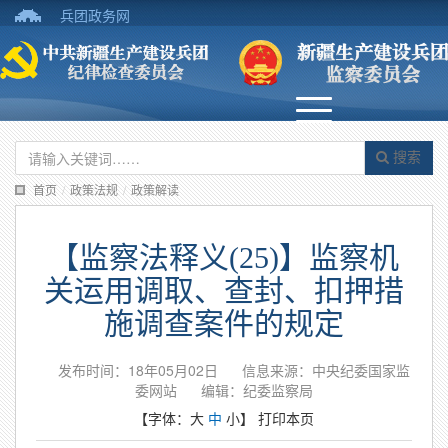
兵团政务网
搜索
首页
/
政策法规
/
政策解读
【监察法释义(25)】监察机
关运用调取、查封、扣押措
施调查案件的规定
发布时间：18年05月02日
信息来源：中央纪委国家监
委网站
编辑：纪委监察局
【字体：
大
中
小
】
打印本页