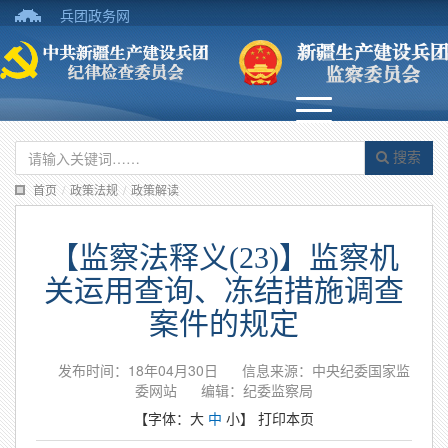
兵团政务网
搜索
首页
/
政策法规
/
政策解读
【监察法释义(23)】监察机
关运用查询、冻结措施调查
案件的规定
发布时间：18年04月30日
信息来源：中央纪委国家监
委网站
编辑：纪委监察局
【字体：
大
中
小
】
打印本页