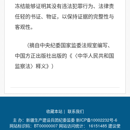
冻结能够证明其没有违法犯罪行为、法律责
任轻的书证、物证，以保持证据的完整性与
客观性。
（摘自中央纪委国家监委法规室编写、
中国方正出版社出版的《〈中华人民共和国
监察法〉释义》）
收藏本站
|
联系我们
主 办：新疆生产建设兵团纪委监委
新ICP备10002232号-6
网站标识码：BT00000007 网站访问统计：
16151485 建议使