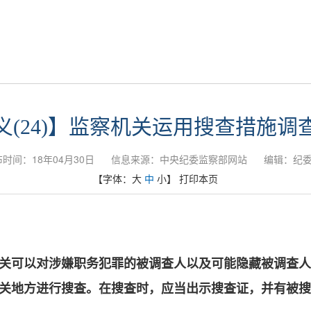
信息公开
通知公告
党风政风
政策法规
义(24)】监察机关运用搜查措施调
时间：18年04月30日
信息来源：中央纪委监察部网站
编辑：纪
【字体：
大
中
小
】
打印本页
关可以对涉嫌职务犯罪的被调查人以及可能隐藏被调查人
关地方进行搜查。在搜查时，应当出示搜查证，并有被搜